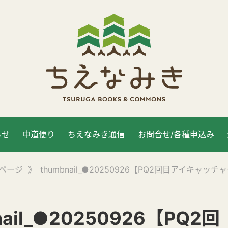
らせ
中道便り
ちえなみき通信
お問合せ/各種申込み
ページ
》
thumbnail_●20250926【PQ2回目アイキャッ
nail_●20250926【PQ2回