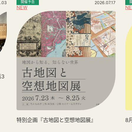
開催予告
.03
2026.07.17
NEW
N
3
特別企画『古地図と空想地図展』
8