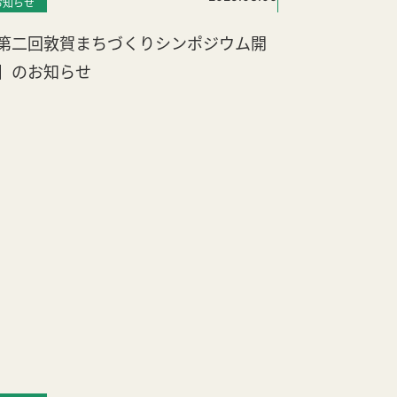
お知らせ
お知らせ
イベ
第二回敦賀まちづくりシンポジウム開
11月のイベン
】のお知らせ