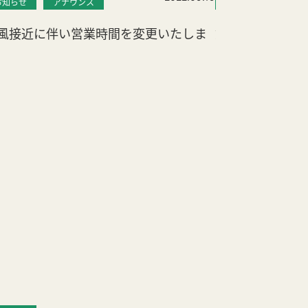
お知らせ
アナウンス
お知らせ
アナ
風接近に伴い営業時間を変更いたしま
第三回「本人」