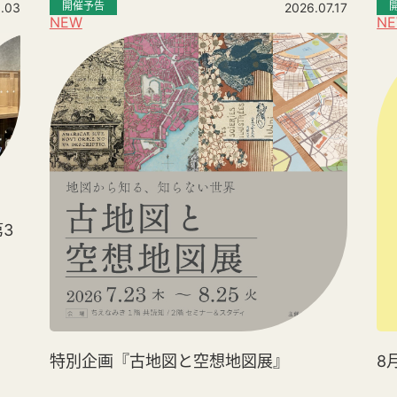
開催予告
.03
2026.07.17
NEW
N
3
特別企画『古地図と空想地図展』
8