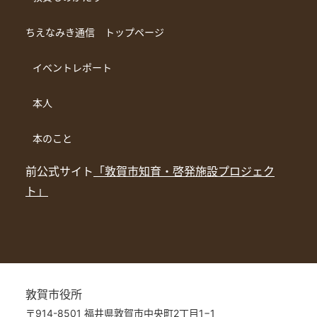
ちえなみき通信 トップページ
イベントレポート
本人
本のこと
前公式サイト
「敦賀市知育・啓発施設プロジェク
ト」
敦賀市役所
〒914-8501 福井県敦賀市中央町2丁目1−1