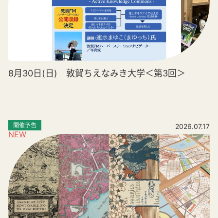
8月30日(日) 敦賀ちえなみき大学＜第3回＞
開催予告
2026.07.17
NEW