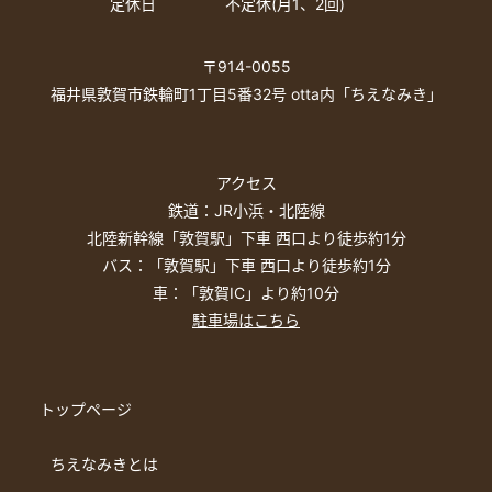
定休日
不定休(月1、2回)
〒914-0055
福井県敦賀市鉄輪町1丁目5番32号 otta内「ちえなみき」
アクセス
鉄道：JR小浜・北陸線
北陸新幹線「敦賀駅」下車 西口より徒歩約1分
バス：「敦賀駅」下車 西口より徒歩約1分
車：「敦賀IC」より約10分
駐車場はこちら
トップページ
ちえなみきとは