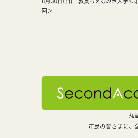
8月30日(日) 敦賀ちえなみき大学＜第
回＞
丸
市民の皆さまに、