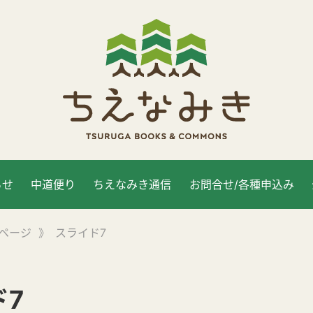
らせ
中道便り
ちえなみき通信
お問合せ/各種申込み
ページ
》
スライド7
ド7