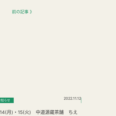
前の記事 》
2022.11.12
お知らせ
お知らせ
アナ
1/14(月)・15(火) 中道源蔵茶舗 ちえ
6月の休業日に