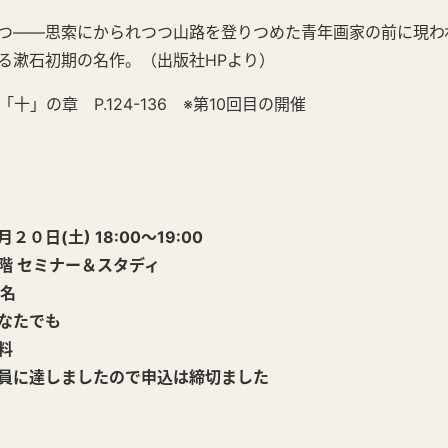
つ――思索にかられつつ山路を登りつめた青年画家の前に現わ
る漱石初期の名作。
（出版社HPより）
十」の章 P.124-136 ※第10回目の開催
日(土) 18:00～19:00
 セミナー＆スタディ
名
なたでも
料
に達しましたので申込は締切ました