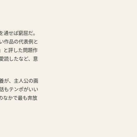
を通せば窮屈だ。
い作品の代表例と
」と評した問題作
愛読したなど、意
養が、主人公の画
話もテンポがいい
のなかで最も奔放