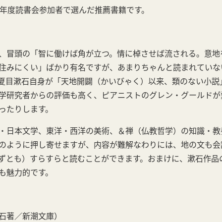
24年度読書会参加者で選んだ推薦書籍です。
、冒頭の「智に働けば角が立つ。情に棹させば流される。意地
住みにくい」ばかり有名ですが、あまりちゃんと読まれていな
夏目漱石自身が「天地開闢（かいびゃく）以来、類のない小説
学研究者からの評価も高く、ピアニストのグレン・グールドが
ったりします。
・日本文学、東洋・西洋の美術、＆禅（仏教哲学）の知識・教
のように押し寄せますが、内容が難解なわりには、地の文も会
ずとも）すらすらと読むことができます。おまけに、漱石作品
も魅力的です。
石著／新潮文庫）