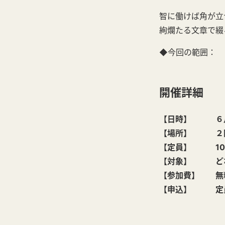
智に働けば角が立
絢爛たる文章で綴
◆今回の範囲： 「
開催詳細
【日時】 ６月２０
【場所】 ２階
【定員】 10
【対象】 ど
【参加費】 無
【申込】 定員