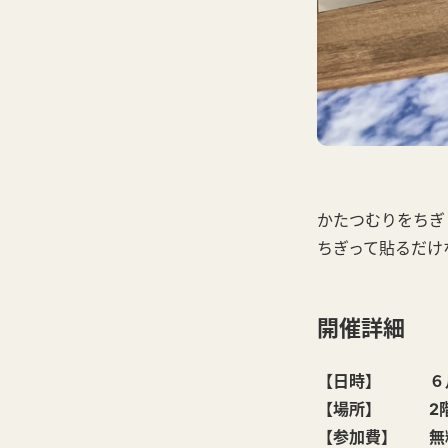
かたつむりをちぎ
ちぎって貼るだけ
開催詳細
【日時】 ６月１４
【場所】 2階
【参加費】 無