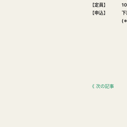
【定員】 10
【申込】 下記
(※当日参
《 次の記事