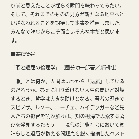
り前と思えたことが揺らぐ瞬間を味わってみたい。
そして、それまでのものの見方が新たなる地平へと
いざなわれることを期待して本書を推薦しました。
みんなで読むからこそ面白いそんな本だと思いま
す。
■書籍情報
「暇と退屈の倫理学」（國分功一郎著／新潮社）
「暇」とは何か。人間はいつから「退屈」している
のだろうか。答えに辿り着けない人生の問いと対峙
するとき、哲学は大きな助けとなる。著者の導きで
スピノザ、ルソー、ニーチェ、ハイデッガーなど先
人たちの叡智を読み解けば、知の樹海で思索する喜
びを発見するだろう――現代の消費社会において気
晴らしと退屈が抱える問題点を鋭く指摘したベスト