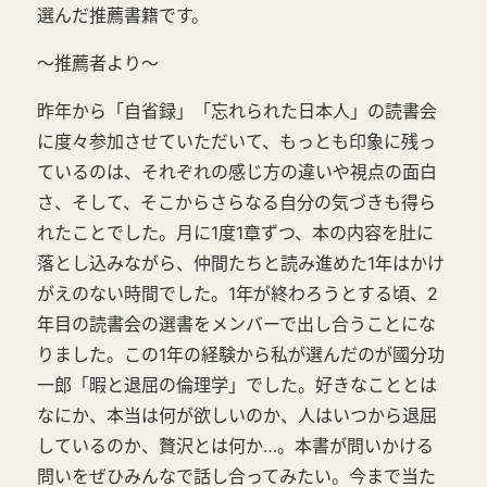
選んだ推薦書籍です。
～推薦者より～
昨年から「自省録」「忘れられた日本人」の読書会
に度々参加させていただいて、もっとも印象に残っ
ているのは、それぞれの感じ方の違いや視点の面白
さ、そして、そこからさらなる自分の気づきも得ら
れたことでした。月に1度1章ずつ、本の内容を肚に
落とし込みながら、仲間たちと読み進めた1年はかけ
がえのない時間でした。1年が終わろうとする頃、2
年目の読書会の選書をメンバーで出し合うことにな
りました。この1年の経験から私が選んだのが國分功
一郎「暇と退屈の倫理学」でした。好きなこととは
なにか、本当は何が欲しいのか、人はいつから退屈
しているのか、贅沢とは何か…。本書が問いかける
問いをぜひみんなで話し合ってみたい。今まで当た