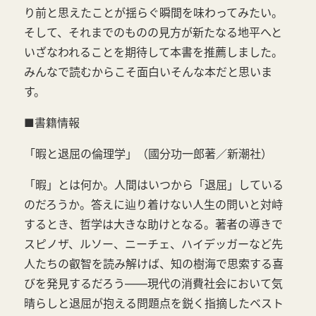
り前と思えたことが揺らぐ瞬間を味わってみたい。
そして、それまでのものの見方が新たなる地平へと
いざなわれることを期待して本書を推薦しました。
みんなで読むからこそ面白いそんな本だと思いま
す。
■書籍情報
「暇と退屈の倫理学」（國分功一郎著／新潮社）
「暇」とは何か。人間はいつから「退屈」している
のだろうか。答えに辿り着けない人生の問いと対峙
するとき、哲学は大きな助けとなる。著者の導きで
スピノザ、ルソー、ニーチェ、ハイデッガーなど先
人たちの叡智を読み解けば、知の樹海で思索する喜
びを発見するだろう――現代の消費社会において気
晴らしと退屈が抱える問題点を鋭く指摘したベスト