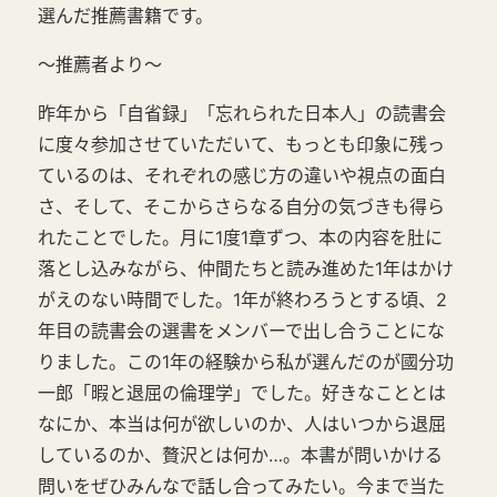
選んだ推薦書籍です。
～推薦者より～
昨年から「自省録」「忘れられた日本人」の読書会
に度々参加させていただいて、もっとも印象に残っ
ているのは、それぞれの感じ方の違いや視点の面白
さ、そして、そこからさらなる自分の気づきも得ら
れたことでした。月に1度1章ずつ、本の内容を肚に
落とし込みながら、仲間たちと読み進めた1年はかけ
がえのない時間でした。1年が終わろうとする頃、2
年目の読書会の選書をメンバーで出し合うことにな
りました。この1年の経験から私が選んだのが國分功
一郎「暇と退屈の倫理学」でした。好きなこととは
なにか、本当は何が欲しいのか、人はいつから退屈
しているのか、贅沢とは何か…。本書が問いかける
問いをぜひみんなで話し合ってみたい。今まで当た