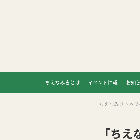
ちえなみきとは
イベント情報
お知
ちえなみきトップ
「ちえ