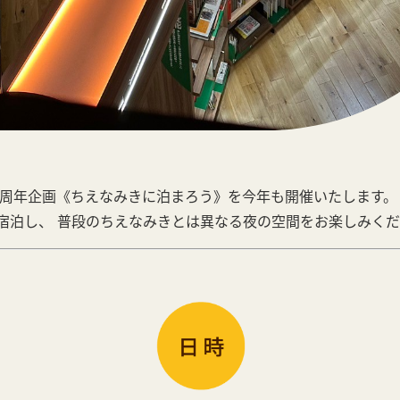
周年企画《ちえなみきに泊まろう》を今年も開催いたします。
宿泊し、 普段のちえなみきとは異なる夜の空間をお楽しみく