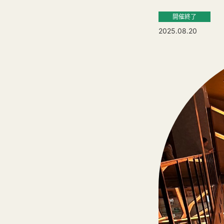
開催終了
2025.08.20